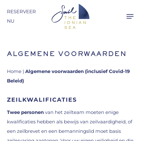
Overslaan
RESERVEER
naar
NU
hoofdinhoud
ALGEMENE VOORWAARDEN
Home
|
Algemene voorwaarden (inclusief Covid-19
Beleid)
ZEILKWALIFICATIES
Twee personen
van het zeilteam moeten enige
kwalificaties hebben als bewijs van zeilvaardigheid, of
een zeilbrevet en een bemanningslid moet basis
zeilervaring aantonen. Voor uw eigen veiligheid en die