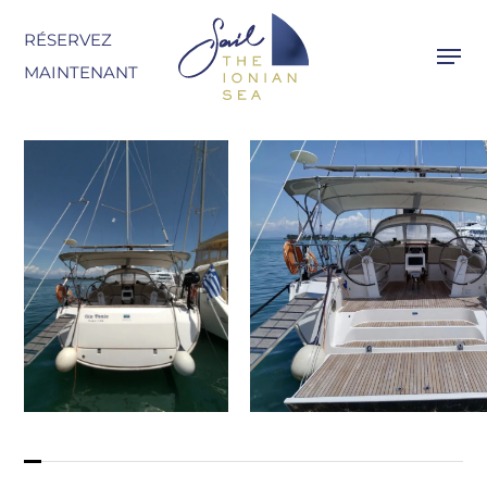
Skip
RÉSERVEZ
to
MAINTENANT
main
content