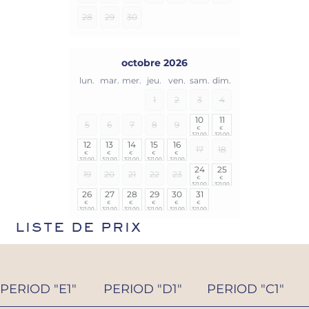
28
29
30
octobre 2026
lun.
mar.
mer.
jeu.
ven.
sam.
dim.
1
2
3
4
10
11
5
6
7
8
9
€ 
€ 
321,00
321,00
12
13
14
15
16
17
18
€ 
€ 
€ 
€ 
€ 
321,00
321,00
321,00
321,00
321,00
24
25
19
20
21
22
23
€ 
€ 
321,00
321,00
26
27
28
29
30
31
€ 
€ 
€ 
€ 
€ 
€ 
321,00
321,00
321,00
321,00
321,00
321,00
LISTE DE PRIX
PERIOD "E1"
PERIOD "D1"
PERIOD "C1"