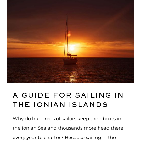
A GUIDE FOR SAILING IN
THE IONIAN ISLANDS
Why do hundreds of sailors keep their boats in
the Ionian Sea and thousands more head there
every year to charter? Because sailing in the